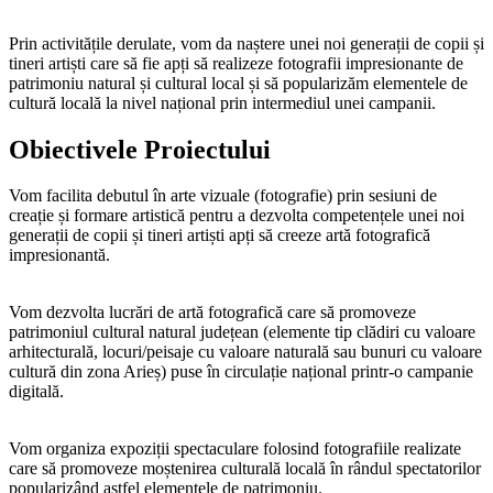
Prin activitățile derulate, vom da naștere unei noi generații de copii și
tineri artiști care să fie apți să realizeze fotografii impresionante de
patrimoniu natural și cultural local și să popularizăm elementele de
cultură locală la nivel național prin intermediul unei campanii.
Obiectivele
Proiectului
Vom facilita debutul în arte vizuale (fotografie) prin sesiuni de
creație și formare artistică pentru a dezvolta competențele unei noi
generații de copii și tineri artiști apți să creeze artă fotografică
impresionantă.
Vom dezvolta lucrări de artă fotografică care să promoveze
patrimoniul cultural natural județean (elemente tip clădiri cu valoare
arhitecturală, locuri/peisaje cu valoare naturală sau bunuri cu valoare
cultură din zona Arieș) puse în circulație național printr-o campanie
digitală.
Vom organiza expoziții spectaculare folosind fotografiile realizate
care să promoveze moștenirea culturală locală în rândul spectatorilor
popularizând astfel elementele de patrimoniu.