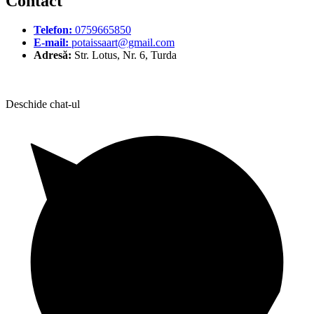
Contact
Telefon:
0759665850
E-mail:
potaissaart@gmail.com
Adresă:
Str. Lotus, Nr. 6, Turda
Deschide chat-ul